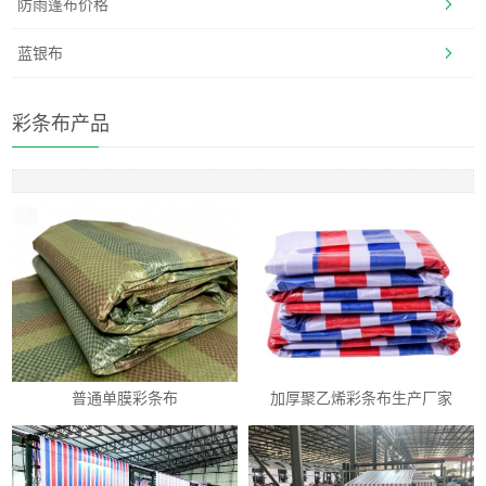
防雨篷布价格
蓝银布
彩条布产品
普通单膜彩条布
加厚聚乙烯彩条布生产厂家