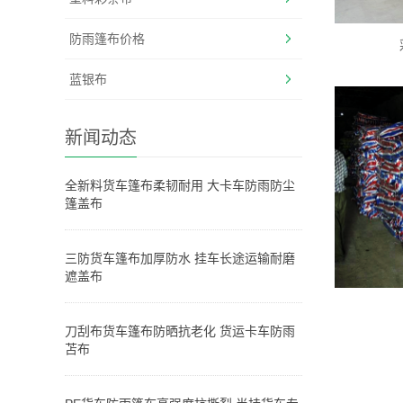
防雨篷布价格
蓝银布
新闻动态
全新料货车篷布柔韧耐用 大卡车防雨防尘
篷盖布
三防货车篷布加厚防水 挂车长途运输耐磨
遮盖布
刀刮布货车篷布防晒抗老化 货运卡车防雨
苫布