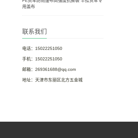
PE货车防雨篷布高强度抗撕裂 半挂货车专
用盖布
联系我们
电话：15022251050
手机：15022251050
邮箱：269361688@qq.com
地址：天津市东丽区北方五金城