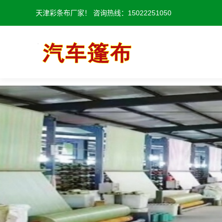
天津彩条布厂家！ 咨询热线：15022251050