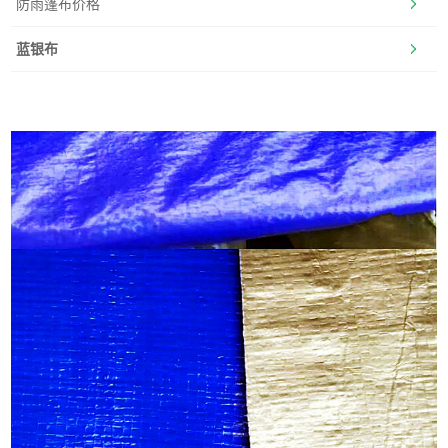
防雨篷布价格
蓝银布