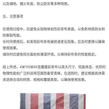
以及铺地、铺火车底、防尘防灰等多种场景。
五、注意事项
在使用过程中，应避免尖锐物体划伤
彩条布
表面，以免影响其防水和
防撕裂性能。
长时间使用后，如发现彩布条有破损或老化现象，应及时更换以确保
使用效果。
储存时应避免阳光直射和潮湿环境，以保持彩布条的性能稳定。
综上所述，4米*20米65克
覆膜彩条布
以其大尺寸、轻盈体态、优异的
物理性能和广泛的适用范围而备受青睐。在选购时，建议根据具体需
求选择合适的材质、规格和覆膜类型，以确保使用效果。