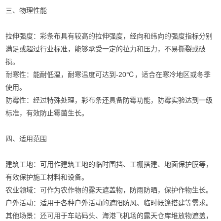
三、物理性能
拉伸强度：
彩条布
具有较高的拉伸强度，经向和纬向的强度指标分别
满足或超过行业标准，能够承受一定的拉力和压力，不易撕裂或破
损。
耐寒性：能耐低温，耐寒温度可达到-20℃，适合在寒冷地区或冬季
使用。
防霉性：经过特殊处理，彩布条还具备防霉功能，防霉实验达到一级
标准，有效防止霉菌生长。
四、适用范围
建筑工地：可用作建筑工地的临时围挡、工棚搭建、地面保护膜等，
有效保护施工材料和设备。
农业领域：可作为农作物的露天遮盖物，防雨防晒，保护作物生长。
户外活动：适用于各种户外活动的遮阳防风、临时帐篷搭建等需求。
其他场景：还可用于车站码头、海港飞机场的露天仓库堆放物遮盖，