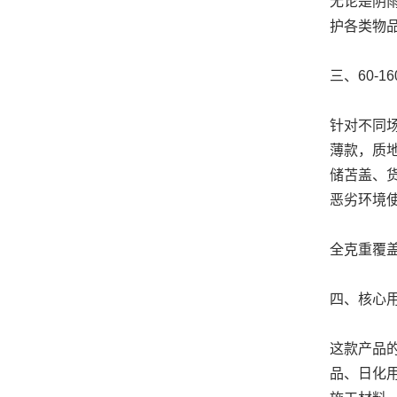
无论是阴
护各类物
三、60-
针对不同场
薄款，质
储苫盖、货
恶劣环境
全克重覆
四、核心
这款产品
品、日化