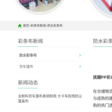
首页
>
彩条布新闻
>
防水彩条布
彩条布新闻
防水彩
防水彩条布
货车篷布
抚顺PP
彩
新闻动态
在仓储物
全新料货车篷布柔韧耐用 大卡车防雨防尘
与成熟的
篷盖布
购的热门