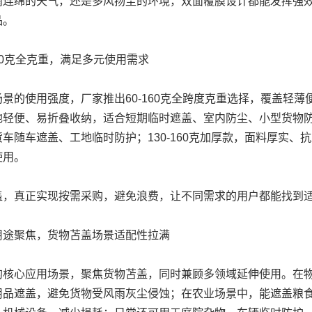
雨连绵的天气，还是多风扬尘的环境，双面覆膜设计都能发挥强
品。
160克全克重，满足多元使用需求
景的使用强度，厂家推出60-160克全跨度克重选择，覆盖轻薄
地轻便、易折叠收纳，适合短期临时遮盖、室内防尘、小型货物防护
车随车遮盖、工地临时防护；130-160克加厚款，面料厚实
使用。
盖，真正实现按需采购，避免浪费，让不同需求的用户都能找到
用途聚焦，货物苫盖场景适配性拉满
的核心应用场景，聚焦货物苫盖，同时兼顾多领域延伸使用。在
用品遮盖，避免货物受风雨灰尘侵蚀；在农业场景中，能遮盖粮