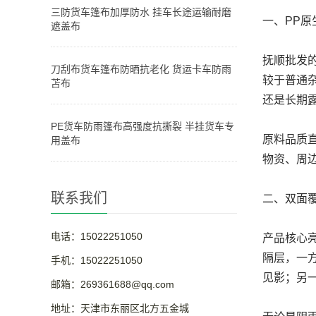
三防货车篷布加厚防水 挂车长途运输耐磨
一、PP
遮盖布
抚顺批发
刀刮布货车篷布防晒抗老化 货运卡车防雨
较于普通
苫布
还是长期
PE货车防雨篷布高强度抗撕裂 半挂货车专
原料品质
用盖布
物资、周
联系我们
二、双面
电话：15022251050
产品核心
隔层，一
手机：15022251050
见影；另
邮箱：269361688@qq.com
地址：天津市东丽区北方五金城