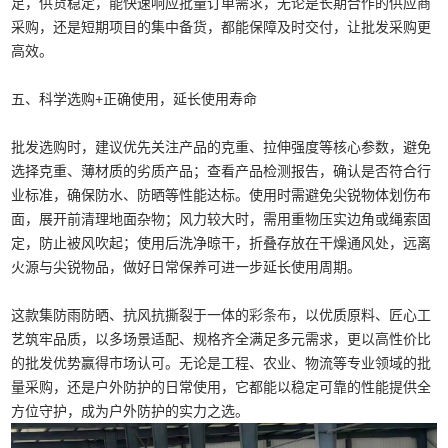
足，供货稳定，能快速响应批量订单需求，无论是长期合作的供应商
采购，还是短期项目的集中备货，都能保障及时交付，让批发采购更
高效。
五、科学选购+正确使用，延长使用寿命
批发选购时，建议优先关注产品的克重、拉伸强度等核心参数，避免
选择克重、薄材质的劣质产品；查看产品检测报告，确认是否符合行
业标准，确保防水、防晒等性能达标。使用时需避免尖锐物体划伤布
面，展开前清理地面杂物；风力较大时，需用重物压实边角或绳索固
定，防止被风吹起；使用后洗净晾干，折叠存放在干燥通风处，远离
火源与尖锐物品，做好日常保养可进一步延长使用周期。
这款集防雨防晒、抗风抗撕裂于一体的
彩条布
，以优质原料、匠心工
艺筑牢品质，以多场景适配、规格齐全满足多元需求，更以高性价比
的批发优势赢得市场认可。无论是工程、农业、物流等专业领域的批
量采购，还是户外防护的日常使用，它都能以稳定可靠的性能提供全
方位守护，成为户外防护的实力之选。