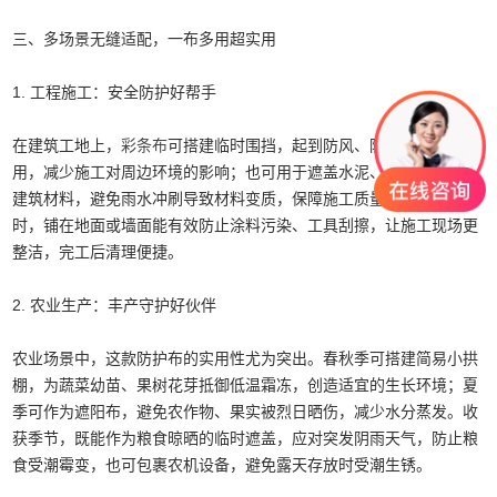
三、多场景无缝适配，一布多用超实用
1. 工程施工：安全防护好帮手
在建筑工地上，
彩条布
可搭建临时围挡，起到防风、防尘、警示的作
用，减少施工对周边环境的影响；也可用于遮盖水泥、钢筋、木材等
建筑材料，避免雨水冲刷导致材料变质，保障施工质量。室内装修
时，铺在地面或墙面能有效防止涂料污染、工具刮擦，让施工现场更
整洁，完工后清理便捷。
2. 农业生产：丰产守护好伙伴
农业场景中，这款防护布的实用性尤为突出。春秋季可搭建简易小拱
棚，为蔬菜幼苗、果树花芽抵御低温霜冻，创造适宜的生长环境；夏
季可作为遮阳布，避免农作物、果实被烈日晒伤，减少水分蒸发。收
获季节，既能作为粮食晾晒的临时遮盖，应对突发阴雨天气，防止粮
食受潮霉变，也可包裹农机设备，避免露天存放时受潮生锈。