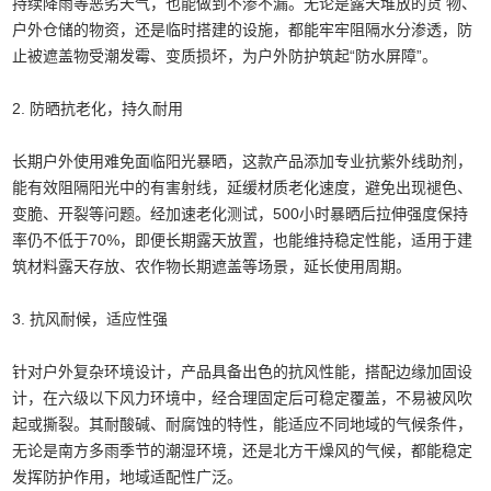
持续降雨等恶劣天气，也能做到不渗不漏。无论是露天堆放的货 物、
户外仓储的物资，还是临时搭建的设施，都能牢牢阻隔水分渗透，防
止被遮盖物受潮发霉、变质损坏，为户外防护筑起“防水屏障”。
2. 防晒抗老化，持久耐用
长期户外使用难免面临阳光暴晒，这款产品添加专业抗紫外线助剂，
能有效阻隔阳光中的有害射线，延缓材质老化速度，避免出现褪色、
变脆、开裂等问题。经加速老化测试，500小时暴晒后拉伸强度保持
率仍不低于70%，即便长期露天放置，也能维持稳定性能，适用于建
筑材料露天存放、农作物长期遮盖等场景，延长使用周期。
3. 抗风耐候，适应性强
针对户外复杂环境设计，产品具备出色的抗风性能，搭配边缘加固设
计，在六级以下风力环境中，经合理固定后可稳定覆盖，不易被风吹
起或撕裂。其耐酸碱、耐腐蚀的特性，能适应不同地域的气候条件，
无论是南方多雨季节的潮湿环境，还是北方干燥风的气候，都能稳定
发挥防护作用，地域适配性广泛。