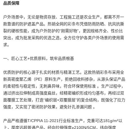
品质保障
户外场景中，无论是物资存放、工程施工还是农业生产，都离不开一
款靠谱的防护遮盖产品。热销全网的
彩条布
凭借防雨防晒、抗风抗撕
裂的硬核性能，成为户外防护的“刚需好物”，更因规格齐全、性价比
突出，成为批发采购的优选之选，全方位守护各类户外场景的使用需
求。
一、匠心工艺+优质原料，筑牢品质根基
优质防护的核心源于扎实的材质与精湛工艺。这款热销
彩条布
采用全
新高密度聚乙烯（PE）原料生产，拒绝回收料掺杂，从源头保证产品
的柔韧性与稳定性，无刺鼻异味，符合环保使用标准 。生产过程中，
通过挤出拉伸制成高强度扁丝，经精密编织形成均匀基布，再经过双
面覆膜工艺处理，打造“编织层+双覆膜层”的复合结构，既强化了拉力
强度，又实现了密闭防护效果，避免针孔渗漏问题 。
产品严格遵循T/CPPIA 11-2021行业标准生产，克重可达181g/m²以
上，厚度远超普通产品，经向拉伸强度≥2100N/5CM，纬向强度