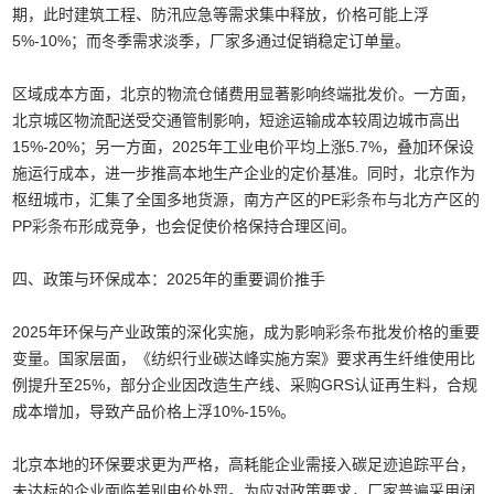
期，此时建筑工程、防汛应急等需求集中释放，价格可能上浮
5%-10%；而冬季需求淡季，厂家多通过促销稳定订单量。
区域成本方面，北京的物流仓储费用显著影响终端批发价。一方面，
北京城区物流配送受交通管制影响，短途运输成本较周边城市高出
15%-20%；另一方面，2025年工业电价平均上涨5.7%，叠加环保设
施运行成本，进一步推高本地生产企业的定价基准。同时，北京作为
枢纽城市，汇集了全国多地货源，南方产区的PE
彩条布
与北方产区的
PP
彩条布
形成竞争，也会促使价格保持合理区间。
四、政策与环保成本：2025年的重要调价推手
2025年环保与产业政策的深化实施，成为影响
彩条布
批发价格的重要
变量。国家层面，《纺织行业碳达峰实施方案》要求再生纤维使用比
例提升至25%，部分企业因改造生产线、采购GRS认证再生料，合规
成本增加，导致产品价格上浮10%-15%。
北京本地的环保要求更为严格，高耗能企业需接入碳足迹追踪平台，
未达标的企业面临差别电价处罚。为应对政策要求，厂家普遍采用闭