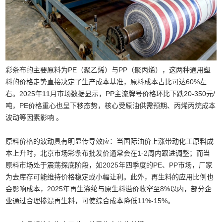
彩条布
的主要原料为PE（聚乙烯）与PP（聚丙烯），这两种通用塑
料的价格走势直接决定了生产成本基准，原料成本占比可达60%左
右。2025年11月市场数据显示，PP主流牌号价格环比下跌20-350元/
吨，PE价格重心也呈下移态势，核心受原油供需预期、丙烯丙烷成本
波动等因素影响 。
原料价格的波动具有明显传导效应：当国际油价上涨带动化工原料成
本上升时，北京市场
彩条布
批发价通常会在1-2周内跟进调整；而当
原料市场处于震荡探底阶段，如2025年四季度的PE、PP市场，厂家
为去库存可能维持价格稳定或小幅让利。此外，再生料的应用比例也
会影响成本，2025年再生涤纶与原生料溢价收窄至8%以内，部分企
业通过合理掺混再生料，可使综合成本降低11%-15%。