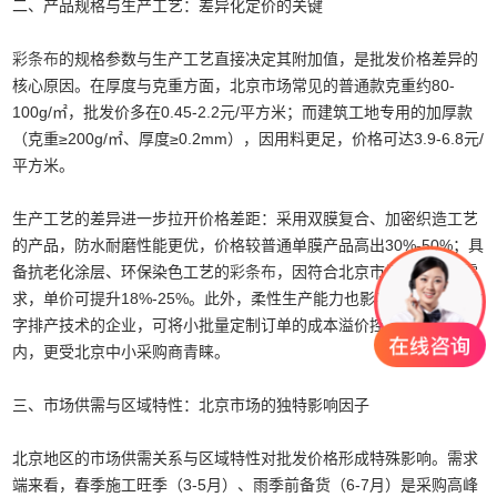
二、产品规格与生产工艺：差异化定价的关键
彩条布
的规格参数与生产工艺直接决定其附加值，是批发价格差异的
核心原因。在厚度与克重方面，北京市场常见的普通款克重约80-
100g/㎡，批发价多在0.45-2.2元/平方米；而建筑工地专用的加厚款
（克重≥200g/㎡、厚度≥0.2mm），因用料更足，价格可达3.9-6.8元/
平方米。
生产工艺的差异进一步拉开价格差距：采用双膜复合、加密织造工艺
的产品，防水耐磨性能更优，价格较普通单膜产品高出30%-50%；具
备抗老化涂层、环保染色工艺的
彩条布
，因符合北京市场绿色采购需
求，单价可提升18%-25%。此外，柔性生产能力也影响定价，具备数
字排产技术的企业，可将小批量定制订单的成本溢价控制在4.2%以
内，更受北京中小采购商青睐。
三、市场供需与区域特性：北京市场的独特影响因子
北京地区的市场供需关系与区域特性对批发价格形成特殊影响。需求
端来看，春季施工旺季（3-5月）、雨季前备货（6-7月）是采购高峰