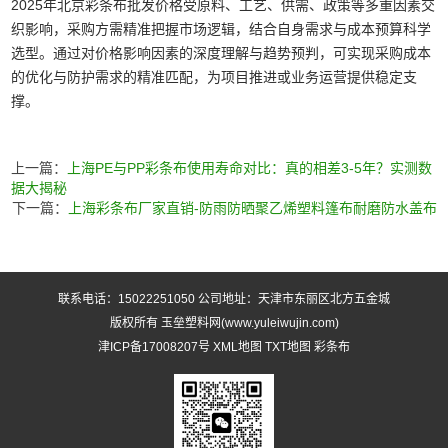
2025年北京彩条布批发价格受原料、工艺、供需、政策等多重因素交
织影响，采购方需精准把握市场逻辑，结合自身需求与成本预算科学
选型。通过对价格影响因素的深度理解与趋势预判，可实现采购成本
的优化与防护需求的精准匹配，为项目推进或业务运营提供稳定支
撑。
上一篇：
上海PE与PP彩条布使用寿命对比：真的相差3-5年？实测数
据大揭秘
下一篇：
上海彩条布厂家直销-防雨防晒聚乙烯塑料篷布耐磨防水盖布
联系电话：15022251050 公司地址：天津市东丽区北方五金城
版权所有 玉垒塑料网(www.yuleiwujin.com)
津ICP备17008207号
XML地图
TXT地图
彩条布