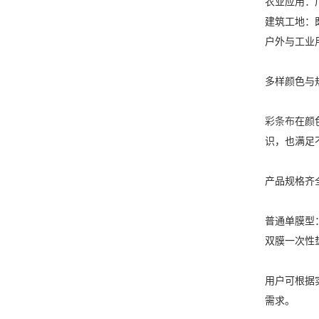
农业应用：
建筑工地：
户外与工业
多样颜色与
彩条布
在颜
识，也满足
产品规格齐
普通单膜型
双膜一次性
用户可根据
需求。