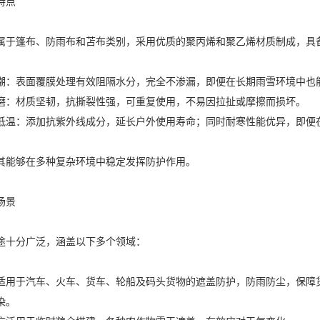
特点
属于篷布、防雨布和苫布类别，采用优质的聚丙烯和聚乙烯材质制成，具
潮：表面覆膜处理有效阻隔水分，完全不渗漏，即便在长期雨雪环境中也
磨：材质坚韧，抗撕裂性强，可重复使用，不易因拉扯或摩擦而损坏。
低温：添加抗紫外线成分，延长户外使用寿命；同时耐寒性能优异，即便
其能够在多种复杂环境中稳定发挥防护作用。
场景
途十分广泛，涵盖以下多个领域：
适用于汽车、火车、货车、轮船及码头货物的遮盖防护，防雨防尘，保障货
染。