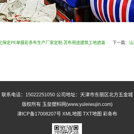
北保定PE单膜彩条布生产厂家定制,苫布用途建筑工地遮盖
下一篇：
山
联系电话：15022251050 公司地址：天津市东丽区北方五金城
版权所有 玉垒塑料网(www.yuleiwujin.com)
津ICP备17008207号
XML地图
TXT地图
彩条布