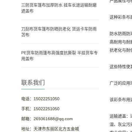
产品属性与
三防货车篷布加厚防水 挂车长途运输耐磨
遮盖布
这种
彩条布
刀刮布货车篷布防晒抗老化 货运卡车防雨
防水防雨防
苫布
高耐用与耐
抗老化与耐
PE货车防雨篷布高强度抗撕裂 半挂货车专
用盖布
这些特性使
联系我们
广泛的应用
电话：15022251050
该
彩条布
用
手机：15022251050
运输遮盖：
邮箱：269361688@qq.com
湿、灰尘污
地址：天津市东丽区北方五金城