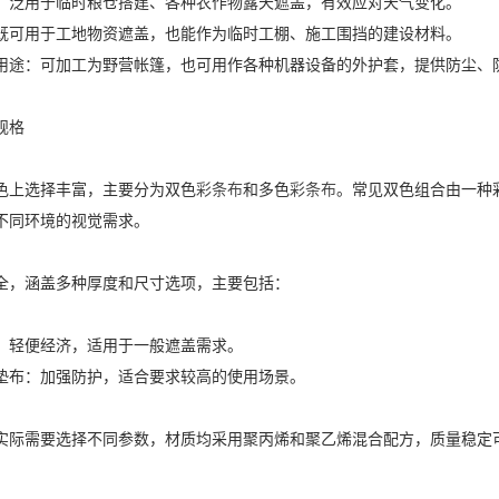
广泛用于临时粮仓搭建、各种农作物露天遮盖，有效应对天气变化。
既可用于工地物资遮盖，也能作为临时工棚、施工围挡的建设材料。
用途：可加工为野营帐篷，也可用作各种机器设备的外护套，提供防尘、
规格
色上选择丰富，主要分为双色
彩条布
和多色
彩条布
。常见双色组合由一种
不同环境的视觉需求。
全，涵盖多种厚度和尺寸选项，主要包括：
：轻便经济，适用于一般遮盖需求。
垫布：加强防护，适合要求较高的使用场景。
实际需要选择不同参数，材质均采用聚丙烯和聚乙烯混合配方，质量稳定