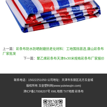
上一篇：
彩条布防水防晒耐磨抗老化材料：工地围挡首选,唐山彩条布
厂家批发
下一篇：
聚乙烯彩条布天津8x30米规格彩条布厂家报价
联系电话：15022251050 公司地址：天津市东丽区北方五金城
版权所有 玉垒塑料网(www.yuleiwujin.com)
津ICP备17008207号
XML地图
TXT地图
彩条布