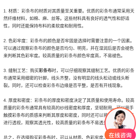
1. 材质：
彩条布
的材质对其质量至关重要。优质的
彩条布
通常采用天
然纤维材料，如棉、麻、丝等。这些材料具有良好的透气性和舒适
性，同时还能保持布料的柔软度和耐用性。
2. 色彩牢度：
彩条布
的颜色是否牢固是选择时需要注意的一个因素。
可以通过观察
彩条布
的颜色是否均匀、明亮，并在湿润后是否会褪色
来判断其色彩牢度。较高质量的
彩条布
颜色牢度高，不易褪色。
3. 缝制工艺：购买
彩条布
时，可以仔细观察其缝制工艺。优质的
彩条
布
通常采用细密的针脚，线头齐整，没有明显的线头松动或线头断
裂。同时，还可以检查
彩条布
边缘是否平整，是否有开线现象。
4. 厚度和密度：
彩条布
的厚度和密度决定了其质量和使用寿命。较高
质量的
彩条布
通常具有较高的纱线密度和厚度，坚韧耐用。可以用手
触摸彩条布的质感来判断其厚度和密度，同时还可以将彩条布对光源
进行透视，观察其透光性，较高质量的彩条布不易透光。
总之，在选择购买彩条布时，可以从材质、色彩牢度、缝制工艺、厚