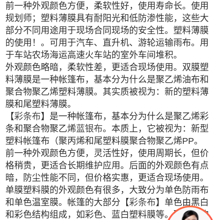
前一种外观颜色方便，柔软性好，使用寿命长。使用
规划师；塑料薄膜具有耐阳光和低防渗性能，这些大
部分不同用途用于现场合同现场的安全性。塑料薄膜
的使用！。可用于汽车、直升机、游轮运输雨布。用
于车站农场海运高速火车站的室外车间堆积。
外观颜色略暗，柔软性差，更适合现场使用。双膜塑
料薄膜是一种帐篷布，基本分为什么是聚乙烯油布和
聚合物聚乙烯塑料薄膜。其实质被视为：新的塑料薄
膜和尾塑料薄膜。
【
彩条布
】是一种帐篷布，基本分为什么是聚乙烯彩
条和聚合物聚乙烯
蓝银布
。本质上，它被视为：新型
塑料帐篷布（聚丙烯和尾塑料膜聚合物聚乙烯PP。
前一种外观颜色方便，灵活性好，使用周期长，但价
格稍贵，更适合长期维护应用。后面的外观颜色有点
暗，防尘性能不同，但价格实惠，更适合现场使用。
单膜塑料膜的外观颜色有很多，大致分为单色防雨布
和单色温室膜。帐篷的大部分【
彩条布
】单色由黑白
和彩色结构组成，如彩色、蓝白塑料膜等。聚乙烯的